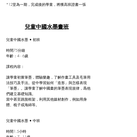
*12堂為一期，完成後的學童，將獲高班證書一張
兒童中國水墨畫班
兒童中國水墨 • 初班
時間75分鐘
年齡：4 - 6歲
課程內容：
讓學童初嘗筆墨，體驗樂趣，了解作畫工具及毛筆用
法技巧及手法。從中學習如何「造形」與怎樣表現
「筆墨」。讓學童了解中國畫的筆墨表現規律，爲他
們建立基礎知識。
當中甚至跳脫框架，利用其他媒材創作，例如用身
體、梳子或海綿等。
兒童中國水墨 • 中班
時間1.5小時
年齡：7 - 11歲