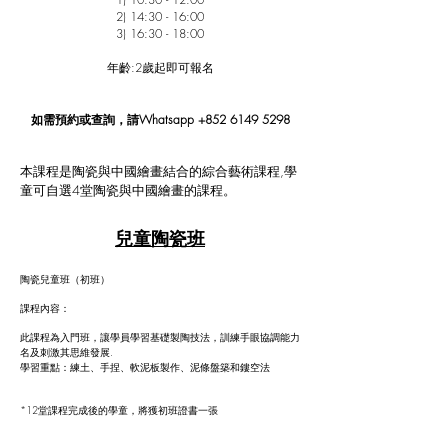
2) 14:30 - 16:00
3) 16:30 - 18:00
年齡:2歲起即可報名
如需預約或查詢，請Whatsapp
+852 6149 5298
本課程是陶瓷與中國繪畫結合的綜合藝術課程,學
童可自選4堂陶瓷與中國繪畫的課程。
兒童陶瓷班
陶瓷兒童班（初班）
​課程內容：
此課程為入門班，讓學員學習基礎製陶技法，訓練手眼協調能力
名及刺激其思維發展.
學習重點：練土、手捏、軟泥板製作、泥條盤築和鏤空法
*12堂課程完成後的學童，將獲初班證書一張