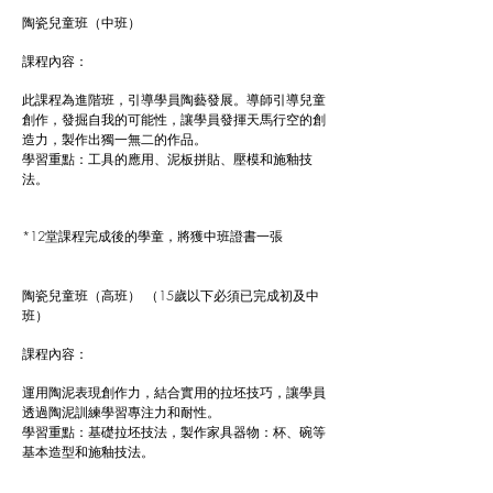
陶瓷兒童班（中班）
​課程內容：
此課程為進階班，引導學員陶藝發展。導師引導兒童
創作，發掘自我的可能性，讓學員發揮天馬行空的創
造力，製作出獨一無二的作品。
學習重點：工具的應用、泥板拼貼、壓模和施釉技
法。
*12堂課程完成後的學童，將獲中班證書一張
陶瓷兒童班（高班） （15歲以下必須已完成初及中
班）
​課程內容：
運用陶泥表現創作力，結合實用的拉坯技巧，讓學員
透過陶泥訓練學習專注力和耐性。
學習重點：基礎拉坯技法，製作家具器物：杯、碗等
基本造型和施釉技法。