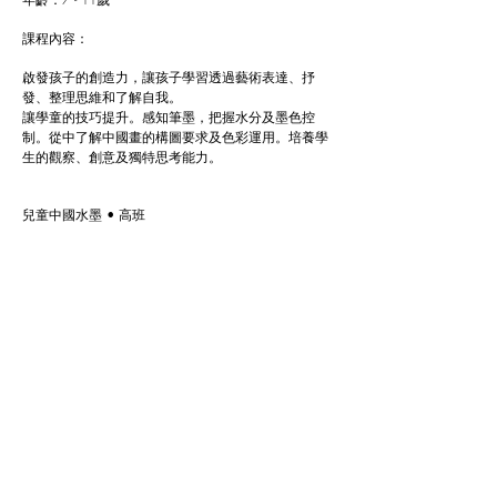
課程內容：
啟發孩子的創造力，讓孩子學習透過藝術表達、抒
發、整理思維和了解自我。
讓學童的技巧提升。感知筆墨，把握水分及墨色控
制。從中了解中國畫的構圖要求及色彩運用。培養學
生的觀察、創意及獨特思考能力。
兒童中國水墨 • 高班
時間1.5小時
年齡：12 - 18歲
課程內容：
讓學童深入鑽研技巧，領悟傳統筆墨筆法的靈活創新
及開拓屬於自己的表現手法並且懂得展現。課程透過
深入鑽究不同畫面及畫派，學習更成熟的展現手法。
從而拓展個人的藝術視野。從觀察、繪畫自然到欣
賞。課堂作品會以創作練習為主要，並將所學到的技
巧運用於畫面上。